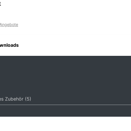
e
-Angebote
wnloads
es Zubehör (5)