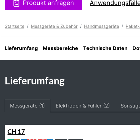
Produkt anfragen
Anwendungsfäll
Startseite
Messgeräte & Zubehör
Handmessgeräte
Paket
Lieferumfang
Messbereiche
Technische Daten
Do
Lieferumfang
Messgeräte (1)
Elektroden & Fühler (2)
Sonstig
CH 17