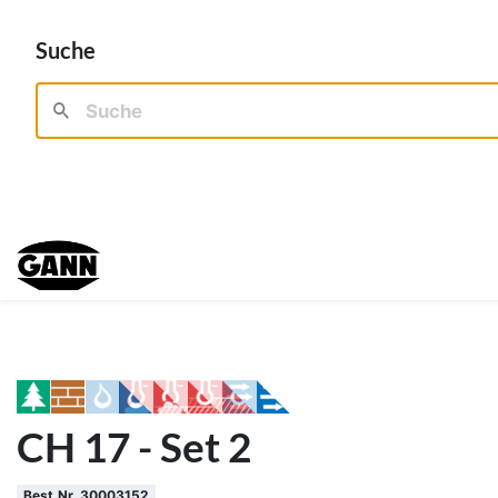
Suche
CH 17 - Set 2
Best.Nr. 30003152