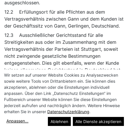
ausgeschlossen.
12.2 Erfüllungsort für alle Pflichten aus dem
Vertragsverhältnis zwischen Gann und dem Kunden ist
der Geschäftssitz von Gann, Gerlingen, Deutschland.
12.3 Ausschließlicher Gerichtsstand für alle
Streitigkeiten aus oder im Zusammenhang mit dem
Vertragsverhältnis der Parteien ist Stuttgart, soweit
nicht zwingende gesetzliche Bestimmungen
entgegenstehen. Dies gilt ebenfalls, wenn der Kunde
keinen allgemeinen Gerichtsstand in Deutschland hat
Wir setzen auf unserer Website Cookies zu Analysezwecken
oder der gewöhnliche Wohnsitz im Zeitpunkt der
sowie weitere Tools von Drittanbietern ein. Sie können dies
Klageerhebung nicht bekannt ist. Das Recht von Gann,
akzeptieren, ablehnen oder die Einstellungen individuell
den Kunden am allgemeinen Gerichtsstand seines
anpassen. Über den Link „Datenschutz Einstellungen“ im
Geschäftssitzes zu verklagen bleibt unberührt.
Fußbereich unserer Website können Sie diese Einstellungen
jederzeit aufrufen und nachträglich ändern. Weitere Hinweise
12.4 Sollten einzelne Klauseln dieser
erhalten Sie in unserer
Datenschutzerklärung
.
Vertragsbedingungen unwirksam sein oder werden,
bleibt die rechtliche Wirksamkeit der übrigen
Anpassen
...
Ablehnen
Alle Dienste akzeptieren
Bedingungen unberührt. Die Vertragspartner