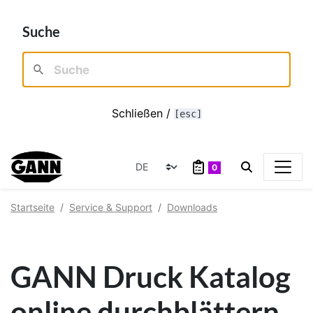
Suche
Schließen /
[esc]
0
Startseite
Service & Support
Downloads
GANN Druck Katalog
online durchblättern