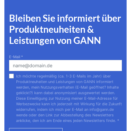
Inhalte dieser Art erlauben
Bleiben Sie informiert über
Produktneuheiten &
Leistungen von GANN
E-Mail
*
Ich möchte regelmäßig (ca. 1-3 E-Mails im Jahr) über
Produktneuheiten und Leistungen von GANN informiert
werden, mein Nutzungsverhalten (E-Mail geöffnet? Inhalte
geklickt?) kann dabei anonymisiert ausgewertet werden.
Diese Einwilligung zur Nutzung meiner E-Mail-Adresse für
Werbezwecke kann ich jederzeit mit Wirkung für die Zukunft
widerrufen, indem ich mich per E-Mail an
info@gann.de
wende oder den Link zur Abbestellung des Newsletters
anklicke, den ich am Ende eines jeden Newsletters finde.
*