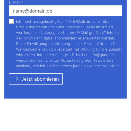
E-Mail
*
Ich möchte regelmäßig (ca. 1-3 E-Mails im Jahr) über
Produktneuheiten und Leistungen von GANN informiert
werden, mein Nutzungsverhalten (E-Mail geöffnet? Inhalte
geklickt?) kann dabei anonymisiert ausgewertet werden.
Diese Einwilligung zur Nutzung meiner E-Mail-Adresse für
Werbezwecke kann ich jederzeit mit Wirkung für die Zukunft
widerrufen, indem ich mich per E-Mail an
info@gann.de
wende oder den Link zur Abbestellung des Newsletters
anklicke, den ich am Ende eines jeden Newsletters finde.
*
Jetzt abonnieren