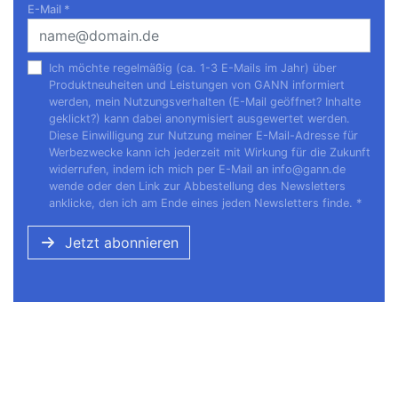
E-Mail
*
Ich möchte regelmäßig (ca. 1-3 E-Mails im Jahr) über
Produktneuheiten und Leistungen von GANN informiert
werden, mein Nutzungsverhalten (E-Mail geöffnet? Inhalte
geklickt?) kann dabei anonymisiert ausgewertet werden.
Diese Einwilligung zur Nutzung meiner E-Mail-Adresse für
Werbezwecke kann ich jederzeit mit Wirkung für die Zukunft
widerrufen, indem ich mich per E-Mail an
info@gann.de
wende oder den Link zur Abbestellung des Newsletters
anklicke, den ich am Ende eines jeden Newsletters finde.
*
Jetzt abonnieren