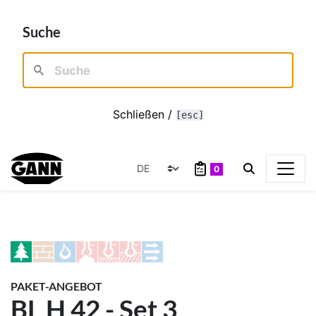
Suche
Schließen /
[esc]
0
PAKET-ANGEBOT
BL H 42 - Set 3