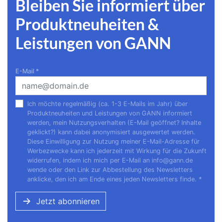
Bleiben Sie informiert über
Produktneuheiten &
Leistungen von GANN
E-Mail
*
Ich möchte regelmäßig (ca. 1-3 E-Mails im Jahr) über
Produktneuheiten und Leistungen von GANN informiert
werden, mein Nutzungsverhalten (E-Mail geöffnet? Inhalte
geklickt?) kann dabei anonymisiert ausgewertet werden.
Diese Einwilligung zur Nutzung meiner E-Mail-Adresse für
Werbezwecke kann ich jederzeit mit Wirkung für die Zukunft
widerrufen, indem ich mich per E-Mail an
info@gann.de
wende oder den Link zur Abbestellung des Newsletters
anklicke, den ich am Ende eines jeden Newsletters finde.
*
Jetzt abonnieren