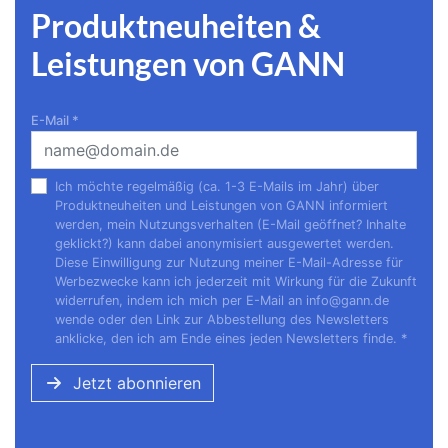
Produktneuheiten &
Leistungen von GANN
E-Mail
*
Ich möchte regelmäßig (ca. 1-3 E-Mails im Jahr) über
Produktneuheiten und Leistungen von GANN informiert
werden, mein Nutzungsverhalten (E-Mail geöffnet? Inhalte
geklickt?) kann dabei anonymisiert ausgewertet werden.
Diese Einwilligung zur Nutzung meiner E-Mail-Adresse für
Werbezwecke kann ich jederzeit mit Wirkung für die Zukunft
widerrufen, indem ich mich per E-Mail an
info@gann.de
wende oder den Link zur Abbestellung des Newsletters
anklicke, den ich am Ende eines jeden Newsletters finde.
*
Jetzt abonnieren