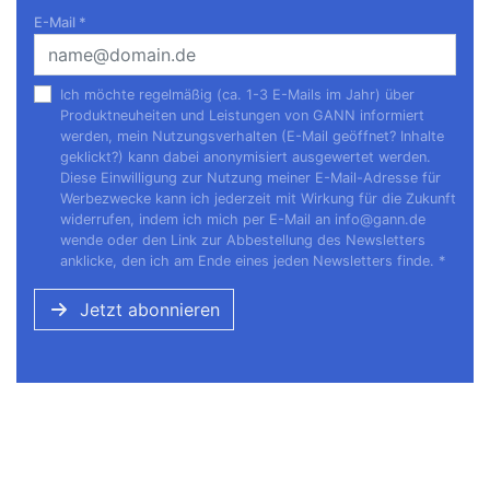
E-Mail
*
Ich möchte regelmäßig (ca. 1-3 E-Mails im Jahr) über
Produktneuheiten und Leistungen von GANN informiert
werden, mein Nutzungsverhalten (E-Mail geöffnet? Inhalte
geklickt?) kann dabei anonymisiert ausgewertet werden.
Diese Einwilligung zur Nutzung meiner E-Mail-Adresse für
Werbezwecke kann ich jederzeit mit Wirkung für die Zukunft
widerrufen, indem ich mich per E-Mail an
info@gann.de
wende oder den Link zur Abbestellung des Newsletters
anklicke, den ich am Ende eines jeden Newsletters finde.
*
Jetzt abonnieren