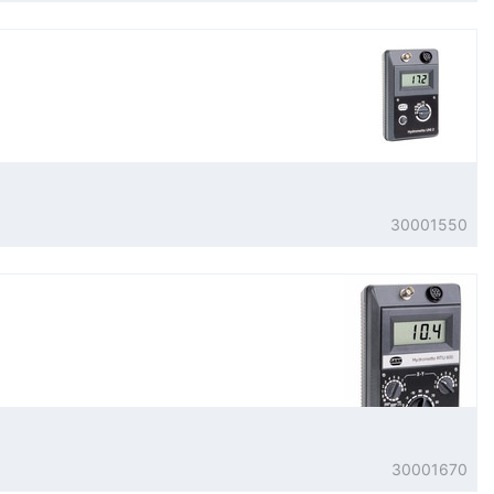
30001550
30001670