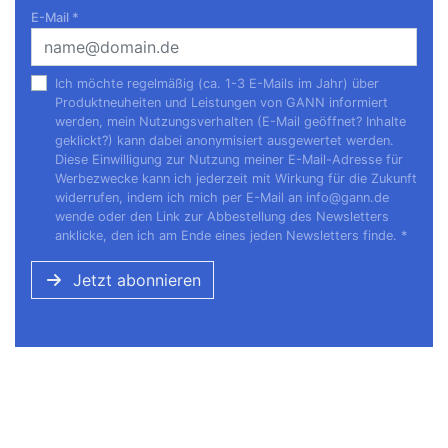
E-Mail
*
Ich möchte regelmäßig (ca. 1-3 E-Mails im Jahr) über
Produktneuheiten und Leistungen von GANN informiert
werden, mein Nutzungsverhalten (E-Mail geöffnet? Inhalte
geklickt?) kann dabei anonymisiert ausgewertet werden.
Diese Einwilligung zur Nutzung meiner E-Mail-Adresse für
Werbezwecke kann ich jederzeit mit Wirkung für die Zukunft
widerrufen, indem ich mich per E-Mail an
info@gann.de
wende oder den Link zur Abbestellung des Newsletters
anklicke, den ich am Ende eines jeden Newsletters finde.
*
Jetzt abonnieren