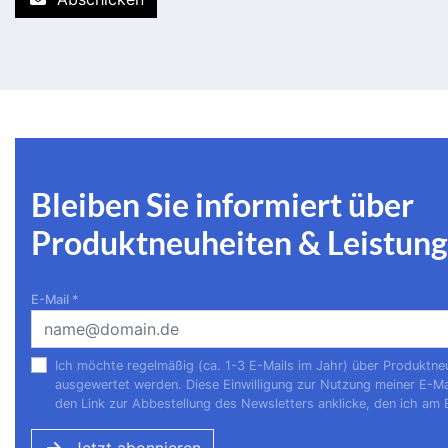
Bleiben Sie informiert über
Produktneuheiten & Leistu
E-Mail
*
Ich möchte regelmäßig (ca. 1-3 E-Mails im Jahr) über Produktne
ausgewertet werden. Diese Einwilligung zur Nutzung meiner E-Ma
den Link zur Abbestellung des Newsletters anklicke, den ich am 