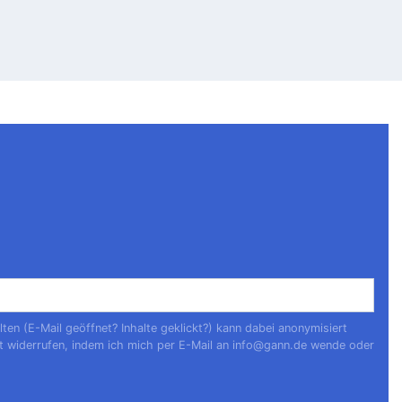
n (E-Mail geöffnet? Inhalte geklickt?) kann dabei anonymisiert
t widerrufen, indem ich mich per E-Mail an
info@gann.de
wende oder