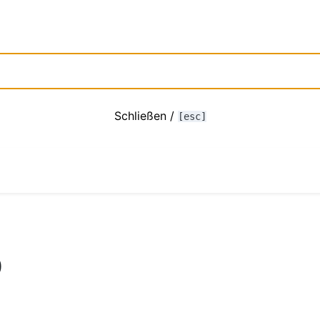
Schließen /
[esc]
0