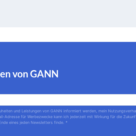
ngen von GANN
uheiten und Leistungen von GANN informiert werden, mein Nutzungsverhalte
il-Adresse für Werbezwecke kann ich jederzeit mit Wirkung für die Zukunf
Ende eines jeden Newsletters finde.
*