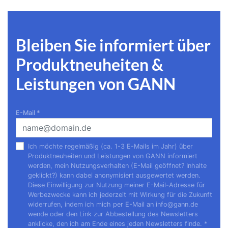
Bleiben Sie informiert über
Produktneuheiten &
Leistungen von GANN
E-Mail
*
Ich möchte regelmäßig (ca. 1-3 E-Mails im Jahr) über
Produktneuheiten und Leistungen von GANN informiert
werden, mein Nutzungsverhalten (E-Mail geöffnet? Inhalte
geklickt?) kann dabei anonymisiert ausgewertet werden.
Diese Einwilligung zur Nutzung meiner E-Mail-Adresse für
Werbezwecke kann ich jederzeit mit Wirkung für die Zukunft
widerrufen, indem ich mich per E-Mail an
info@gann.de
wende oder den Link zur Abbestellung des Newsletters
anklicke, den ich am Ende eines jeden Newsletters finde.
*