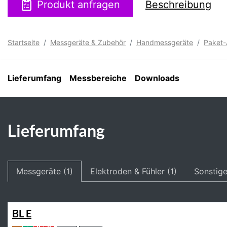
Produkt anfragen
Beschreibung
Startseite
Messgeräte & Zubehör
Handmessgeräte
Paket
Lieferumfang
Messbereiche
Downloads
Lieferumfang
Messgeräte (1)
Elektroden & Fühler (1)
Sonstige
BL E