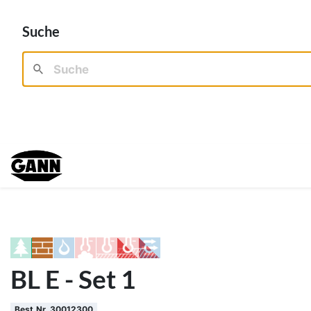
Suche
BL E - Set 1
Best.Nr. 30012300